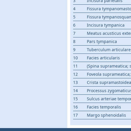
3
Incisura parietalis
4
Fissura tympanomasto
5
Fissura tympanosqua
6
Incisura tympanica
7
Meatus acusticus ext
8
Pars tympanica
9
Tuberculum articulare
10
Facies articularis
11
(Spina suprameatica; 
12
Foveola suprameatica;
13
Crista supramastoide
14
Processus zygomaticu
15
Sulcus arteriae tempo
16
Facies temporalis
17
Margo sphenoidalis