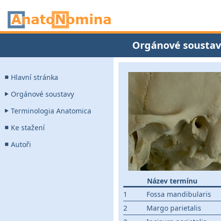
Orgánové soustav
Hlavní stránka
Orgánové soustavy
Terminologia Anatomica
Ke stažení
Autoři
Název termínu
1
Fossa mandibularis
2
Margo parietalis