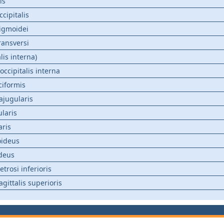
is
cipitalis
sigmoidei
ransversi
alis interna)
occipitalis interna
ciformis
ajugularis
laris
aris
ideus
deus
trosi inferioris
agittalis superioris