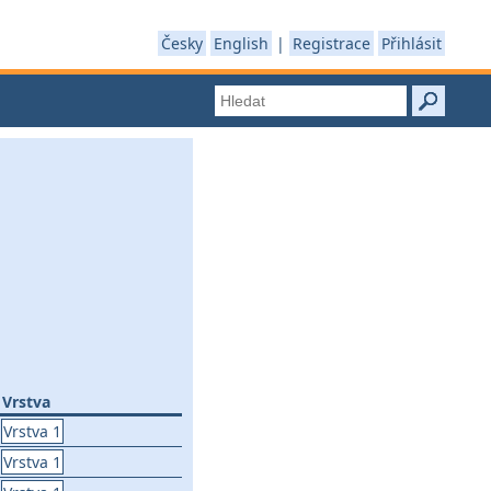
Česky
English
|
Registrace
Přihlásit
Vrstva
Vrstva 1
Vrstva 1