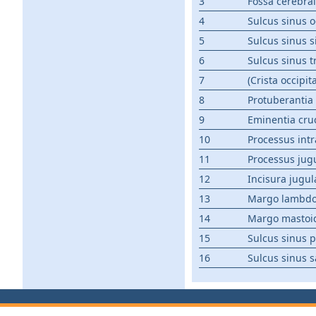
3
Fossa cerebral
4
Sulcus sinus oc
5
Sulcus sinus 
6
Sulcus sinus t
7
(Crista occipit
8
Protuberantia 
9
Eminentia cru
10
Processus intr
11
Processus jugu
12
Incisura jugul
13
Margo lambdo
14
Margo mastoi
15
Sulcus sinus pe
16
Sulcus sinus s