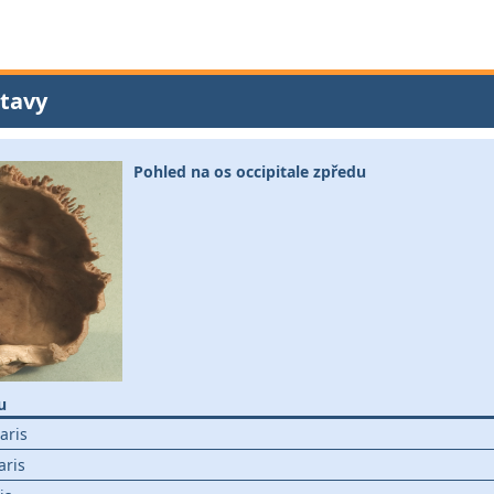
tavy
Pohled na os occipitale zpředu
u
aris
aris