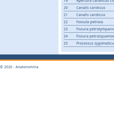
19
Apertura canaliculi c
20
Canalis caroticus
21
Canalis caroticus
22
Fossula petrosa
23
Fissura petrotympanic
24
Fissura petrosquamo
25
Processus zygomaticu
© 2026 - Anatonomina