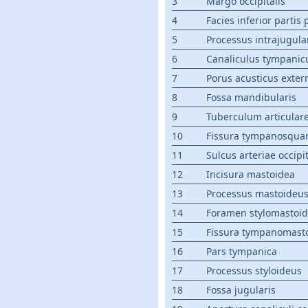
3
Margo occipitalis
4
Facies inferior partis
5
Processus intrajugula
6
Canaliculus tympanic
7
Porus acusticus exter
8
Fossa mandibularis
9
Tuberculum articular
10
Fissura tympanosqu
11
Sulcus arteriae occipit
12
Incisura mastoidea
13
Processus mastoideu
14
Foramen stylomastoi
15
Fissura tympanomast
16
Pars tympanica
17
Processus styloideus
18
Fossa jugularis