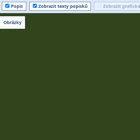
Popis
Zobrazit texty popisků
Zobrazit grafick
Obrázky