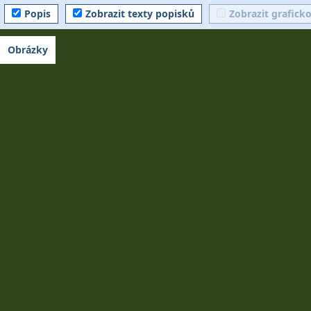
Popis
Zobrazit texty popisků
Zobrazit grafick
Obrázky