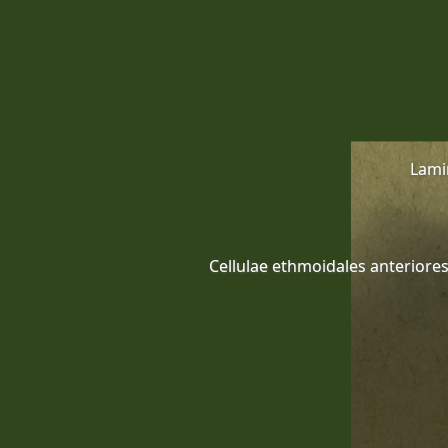
Lami
Cellulae ethmoidales anteriore