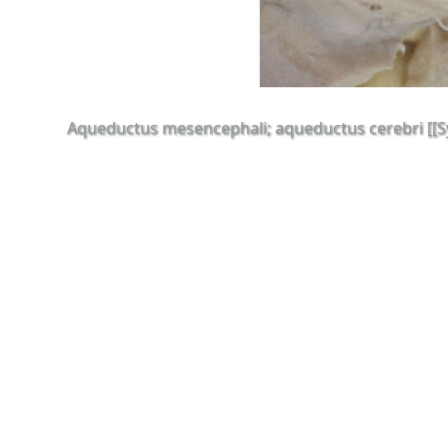
Aqueductus mesencephali; aqueductus cerebri [[Syl